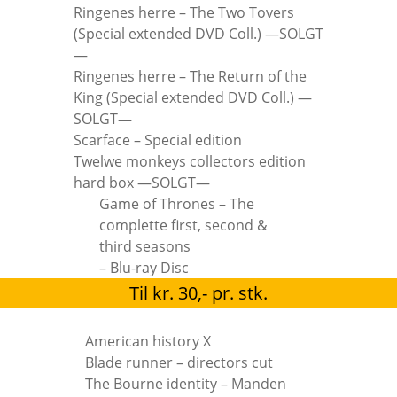
Ringenes herre – The Two Tovers
(Special extended DVD Coll.) —SOLGT
—
Ringenes herre – The Return of the
King (Special extended DVD Coll.) —
SOLGT—
Scarface – Special edition
Twelwe monkeys collectors edition
hard box —SOLGT—
Game of Thrones – The
complette first, second &
third seasons
– Blu-ray Disc
Til kr. 30,- pr. stk.
American history X
Blade runner – directors cut
The Bourne identity – Manden