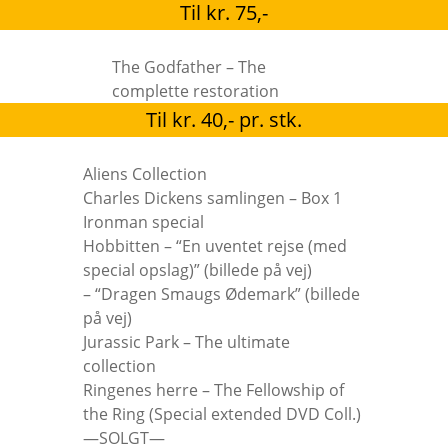
Til kr. 75,-
The Godfather – The
complette restoration
Til kr. 40,- pr. stk.
Aliens Collection
Charles Dickens samlingen – Box 1
Ironman special
Hobbitten – “En uventet rejse (med
special opslag)” (billede på vej)
– “Dragen Smaugs Ødemark” (billede
på vej)
Jurassic Park – The ultimate
collection
Ringenes herre – The Fellowship of
the Ring (Special extended DVD Coll.)
—SOLGT—