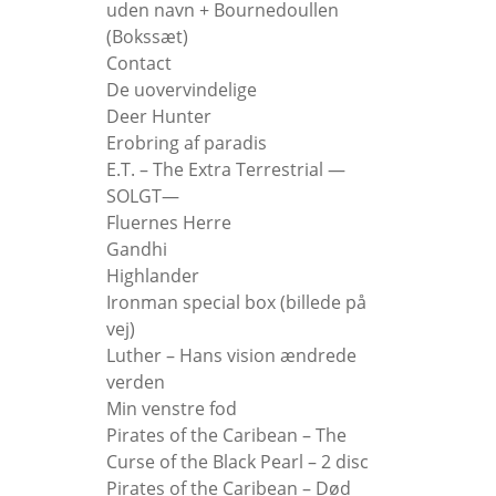
uden navn + Bournedoullen
(Bokssæt)
Contact
De uovervindelige
Deer Hunter
Erobring af paradis
E.T. – The Extra Terrestrial —
SOLGT—
Fluernes Herre
Gandhi
Highlander
Ironman special box (billede på
vej)
Luther – Hans vision ændrede
verden
Min venstre fod
Pirates of the Caribean – The
Curse of the Black Pearl – 2 disc
Pirates of the Caribean – Død