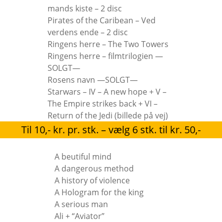
mands kiste – 2 disc
Pirates of the Caribean – Ved
verdens ende – 2 disc
Ringens herre – The Two Towers
Ringens herre – filmtrilogien —
SOLGT—
Rosens navn —SOLGT—
Starwars – IV – A new hope + V –
The Empire strikes back + VI –
Return of the Jedi (billede på vej)
Til 10,- kr. pr. stk. – vælg 6 stk. til kr. 50,-
A beutiful mind
A dangerous method
A history of violence
A Hologram for the king
A serious man
Ali + “Aviator”