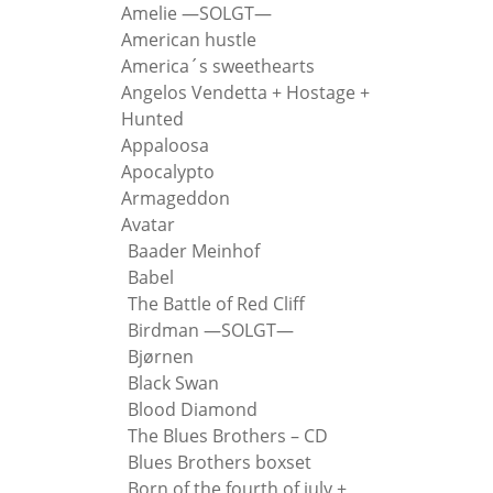
Amelie —SOLGT—
American hustle
America´s sweethearts
Angelos Vendetta + Hostage +
Hunted
Appaloosa
Apocalypto
Armageddon
Avatar
Baader Meinhof
Babel
The Battle of Red Cliff
Birdman —SOLGT—
Bjørnen
Black Swan
Blood Diamond
The Blues Brothers – CD
Blues Brothers boxset
Born of the fourth of july +