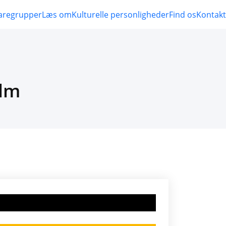
aregrupper
Læs om
Kulturelle personligheder
Find os
Kontakt
ilm