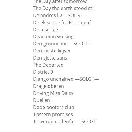
The Day after tomorrow
The Day the earth stood still
De andres liv —SOLGT—
De elskende fra Pont-neuf
De urørlige
Dead man walking
Den grønne mil —SOLGT—
Den sidste kejser
Den sjette sans
The Departed
District 9
Django unchained —SOLGT—
Drageløberen
Driving Miss Daisy
Duellen
Døde poeters club
Eastern promises
En verden udenfor —SOLGT
—