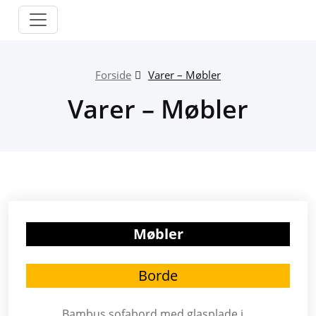
Skip
to
content
Forside
Varer – Møbler
Varer – Møbler
Møbler
Borde
Bambus sofabord med glasplade i