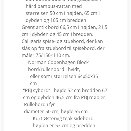
hård bambus-rattan med
størrelsen 50 cm i højden, 65 cm i
dybden og 105 cm bredden
Grønt antik bord 66,5 cm i højden, 21,5
cm i dybden og 45 cm i bredden.
Calligaris spise- og stuebord, der kan
slås op fra stuebord til spisebord, der
måler 75/150×110 cm.
Norman Copenhagen Block
bord/rullenbord i hvidt,
eller sort i størrelsen 64x50x35
cm
“PBJ sybord” i højde 52 cm bredden 67
cm og dybden 46,5 cm fra PBJ møbler.
Rullebord i fyr
diameter 50 cm, højde 55 cm
Kurt Østervig teak sidebord
højden er 53 cm og bredden