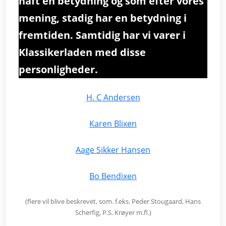
haft en betydning og som efter vores
mening, stadig har en betydning i
fremtiden. Samtidig har vi varer i
Klassikerladen med disse
personligheder.
H. C Andersen
Karen Blixen
Aage Sikker Hansen
Bo Bendixen
(flere vil blive beskrevet, som. f.eks. Peder Stougaard, Hans
Scherfig, P.S. Krøyer m.fl.)